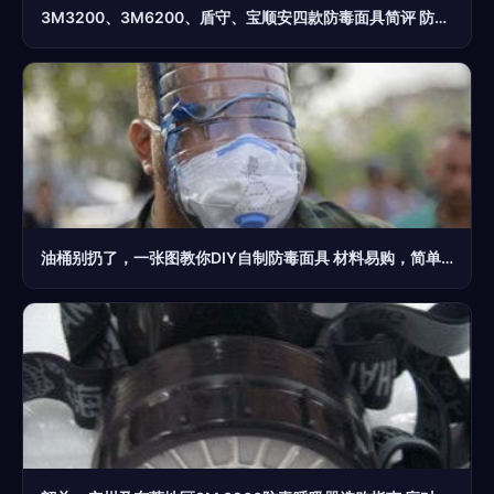
3M3200、3M6200、盾守、宝顺安四款防毒面具简评 防生化防护性能对比
油桶别扔了，一张图教你DIY自制防毒面具 材料易购，简单实用，高层住户有备无患