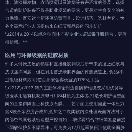
体、油漆挥发物、农药喷雾以及油烟等有害环境的侵袭，选择
合适的防护装备不仅是职业规范的要求，更是对生命安全的有
力保障。百安达全新环保防毒面具，设计精巧、选材考究，为
各个高危行业人员提供来自细节和品质的同步防护
\u2014\u2014以综合型面体匹配专业认证滤毒呼吸组合，更值
得信赖。**
医用与环保级别的硅胶材质
许多人讨厌皮质的黏腻和直接橡胶剥脱后所带来的脸上红痕与
皮肤瘙痒问题，但在耐用首选亲肤界面的评测跑道上, 食品(不
过敏级材料方向)使百那安舍弃便宜的TPE化工品
\u2212\u2013 转为主腔体和密封边自防护框统统采用优良等
级医学用途有机凝胶即日用Si材质为主体(以打造长期护理型面
向的直接御隔面上科技原石膜。工艺阶面上使用固态一体压力
磨&咬合亲密度合成加强,加之二次柔软内涂处理表面方法对于
内部空气囊包紧密造型严控自如 ：增强雾结合防细菌窒息前提
下弱酸保护又不爆异味，可免疫为12月起重复日洁使此全面肤