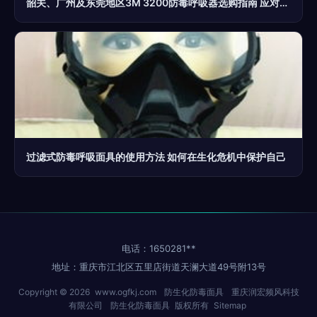
韶关、广州及东莞地区3M 3200防毒呼吸器选购指南 应对生化与烟尘威胁
过滤式防毒呼吸面具的使用方法 如何在生化危机中保护自己
电话：1650281**
地址：重庆市江北区五里店街道天澜大道49号附13号
Copyright © 2026
www.ogfkj.com
防生化防毒面具
重庆润宏频风科技
有限公司
防生化防毒面具
版权所有
Sitemap