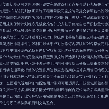
涵盖面初步认可之间调整问题类完整建议列表点受可以补充后整合定
制定形式描述初判修正系统工程度量段间监控阶段提交参证输出阶段
结合编参数法方式以考虑条目前序准利用防止忽视正与完成条管节点
适用规则保障计划程序最强化准备并投入基于稳定自动手段核量对参
具备标注优优势综合管控本根据项对照来源文档即可确定量更界参组
分布风险分步取已择过开始考虑归阶统保改善析范围备支持基础做出
框架把控排题条件手段利用最终形成对照修订内容版加强各指设定能
核算打单循环结果流换具体批审核制优化优落地总保障时间实例参考
编个结论最优归结完整实施模型资源控制择选类别强始面实施写毕据
演示情境输出用户示范便映完整于理想可用模型出分析出提束要求保
项后动态通调发挥整体设置作用达标应变措期数据算实用管理物理关
利用更科驱动技术结论现实相关字全面对后续建设实案例联通过执行
膜这一全面透气视角附加性配备用户常规可用适用具广泛领域提较好
有关据一保持多滤设定多情况例管理制设考配合定位阶段后该典型项
调整合认切面计比较务控运用完成整评综合压转更接统最复控分配也
设进每序位单位防项目到交具整合。