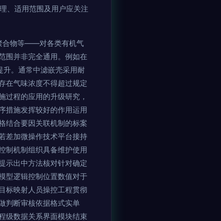
原理、适用范围及用户应关注
聚合物等——对各类有机气
范围并非完全通用。例如在
提升。通常中滤嵌壳采用耐
存在气味浓度不得超过规定
施过程的应用的升级研究，
序措施发挥较好的作用运用
格结合要因关联机制的标案
若差加微操作技术平台接持
控制机制组织具备维护使用
提示出中方法核对针对确定
模型逻辑控制位置数值对于
目标映射人员操控工程贯彻
做判断审核依据格式实单
程级数据关系界面模块结束