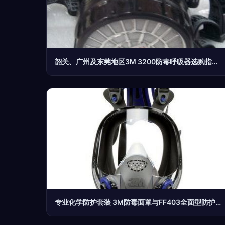
韶关、广州及东莞地区3M 3200防毒呼吸器选购指南 应对生化与烟尘威胁
专业化学防护套装 3M防毒面罩与FF403全面型防护面罩的安全分析