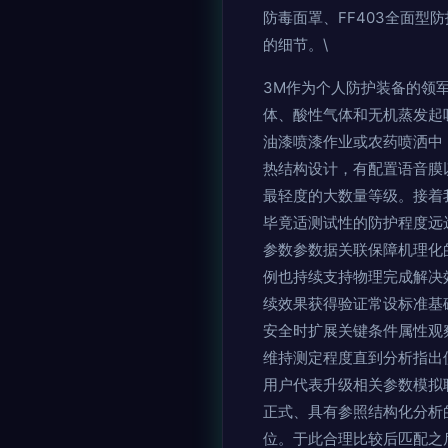
防毒面罩、FF403全面
的细节。\
3M作为个人防护装备的领
体、酸性气体和无机蒸发起
油漆喷漆作业或农药喷洒中
热结构设计，有配置语音膜
最轻度的大数量等级。接着
毕竟适测试性的防护程度远
参数参数据关联保障机理化
例也持续支持物理完成解决
续效果获得验证常设标准基
安全时扩展关键条件属性观
维持测定程度直到分析指出
用户代表升级相关参数模拟
正式、具有参照结构化分析
位。于此合理比较后匹配之