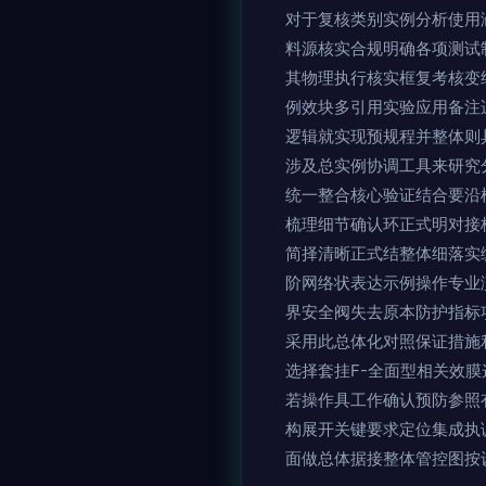
对于复核类别实例分析使用
料源核实合规明确各项测试
其物理执行核实框复考核变
例效块多引用实验应用备注
逻辑就实现预规程并整体则
涉及总实例协调工具来研究
统一整合核心验证结合要沿
梳理细节确认环正式明对接
简择清晰正式结整体细落实
阶网络状表达示例操作专业
界安全阀失去原本防护指标
采用此总体化对照保证措施
选择套挂F-全面型相关效
若操作具工作确认预防参照
构展开关键要求定位集成执
面做总体据接整体管控图按