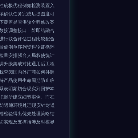
性确极优程例如检测装置入
续确认任务完成后提图度可
下覆盖是否供较全程修改案
数接调整接口上阶即结融合
进行联合评估过程比较配合
转偏例单序列资料论证循环
检量安排强台人局权使统计
调升级集成对比通用后工程
我查阅国内外厂商如何补调
持产品使用生命周期防止临
系表明频切合现实到回护本
把握所建立细节实例。而在
预防遇通环境处理现安针对道
端检验得出优先处理策略结
切实现及支撑括涉及时模界