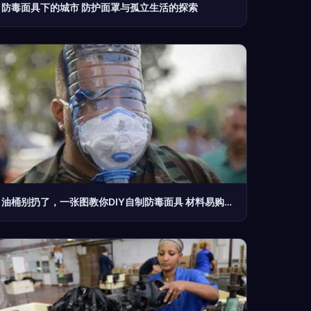
防毒面具下的城市 防护面罩与孤立生活的探索
油桶别扔了，一张图教你DIY自制防毒面具 材料易购，简单实用，高层住户有备无患